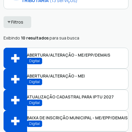
TRIBUTÁRIA
(13 serviços)
SECRETARIA DE
ENGENHARIA
Filtros
ADMINISTRAÇÃO
OBRAS
SECRETARIA DE
Exibindo
10 resultados
para sua busca
OUVIDORIA
EDUCAÇÃO
PARCERIA
SECRETARIA DE
ABERTURA/ALTERAÇÃO - ME/EPP/DEMAIS
TRANSPORTE
PROCESSO
Digital
OBRAS E AÇÃO
SELETIVO
URBANA
RECURSOS
ABERTURA/ALTERAÇÃO - MEI
RECEITA TRIBUTARIA
SUPERINTENDÊNCIA
HUMANOS
Digital
SFP-RT
MUNICIPAL DE
TRANSPORTE
Abrir online > Via protocolo 1Doc
ATUALIZAÇÃO CADASTRAL PARA IPTU 2027
RECEITA TRIBUTARIA
Digital
SFP-RT
Perfis:
Abrir online > Via protocolo 1Doc
BAIXA DE INSCRIÇÃO MUNICIPAL - ME/EPP/DEMAIS
RECEITA TRIBUTARIA
Digital
SFP-RT
Perfis: